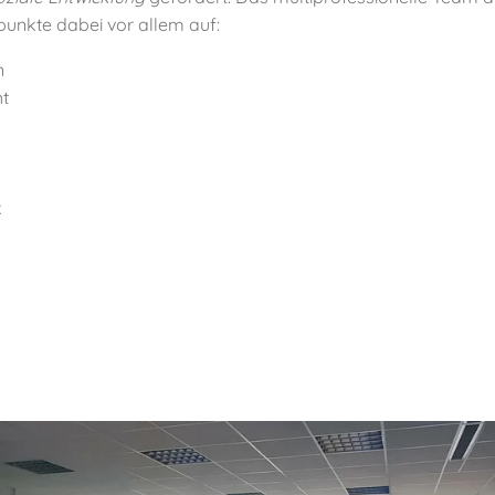
unkte dabei vor allem auf:
n
ht
k