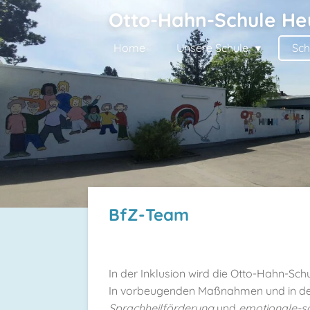
Otto-Hahn-Schule He
Zum
Hauptinhalt
Home
Unsere Schule
Sch
springen
BfZ-Team
In der Inklusion wird die Otto-Hahn-Sc
In vorbeugenden Maßnahmen und in der
Sprachheilförderung
und
emotionale-so