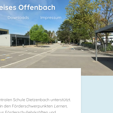
eises Offenbach
Downloads
Impressum
tralen Schule Dietzenbach unterstützt.
 in den Förderschwerpunkten
Lernen
,
us Förderschullehrkräften und