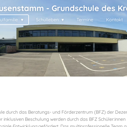
usenstamm - Grundschule des Kr
ulfamilie
Schulleben
Termine
Kontakt
hule durch das Beratungs- und Förderzentrum (BFZ) der Dezen
 inklusiven Beschulung werden durch das BFZ Schüler:innen
ziale Entwicklung
gefördert. Das multiprofessionelle Team a