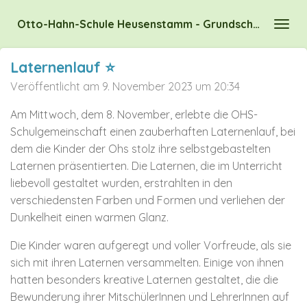
Zum
Otto-Hahn-Schule Heusenstamm - Grundschule des Kreises Offenbach
Hauptinhalt
springen
Laternenlauf ⭐
Veröffentlicht am 9. November 2023 um 20:34
Am Mittwoch, dem 8. November, erlebte die OHS-
Schulgemeinschaft einen zauberhaften Laternenlauf, bei
dem die Kinder der Ohs stolz ihre selbstgebastelten
Laternen präsentierten. Die Laternen, die im Unterricht
liebevoll gestaltet wurden, erstrahlten in den
verschiedensten Farben und Formen und verliehen der
Dunkelheit einen warmen Glanz.
Die Kinder waren aufgeregt und voller Vorfreude, als sie
sich mit ihren Laternen versammelten. Einige von ihnen
hatten besonders kreative Laternen gestaltet, die die
Bewunderung ihrer MitschülerInnen und LehrerInnen auf