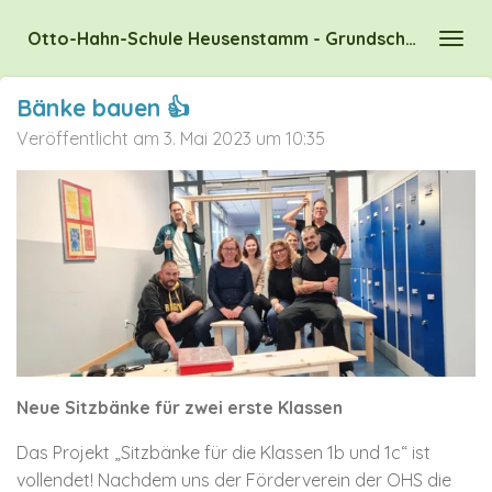
Zum
Otto-Hahn-Schule Heusenstamm - Grundschule des Kreises Offenbach
Hauptinhalt
springen
Bänke bauen 👍
Veröffentlicht am 3. Mai 2023 um 10:35
Neue Sitzbänke für zwei erste Klassen
Das Projekt „Sitzbänke für die Klassen 1b und 1c“ ist
vollendet! Nachdem uns der Förderverein der OHS die