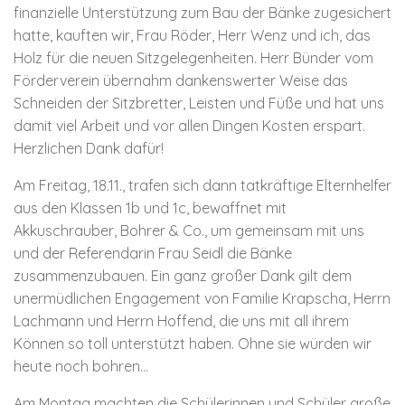
finanzielle Unterstützung zum Bau der Bänke zugesichert
hatte, kauften wir, Frau Röder, Herr Wenz und ich, das
Holz für die neuen Sitzgelegenheiten. Herr Bünder vom
Förderverein übernahm dankenswerter Weise das
Schneiden der Sitzbretter, Leisten und Füße und hat uns
damit viel Arbeit und vor allen Dingen Kosten erspart.
Herzlichen Dank dafür!
Am Freitag, 18.11., trafen sich dann tatkräftige Elternhelfer
aus den Klassen 1b und 1c, bewaffnet mit
Akkuschrauber, Bohrer & Co., um gemeinsam mit uns
und der Referendarin Frau Seidl die Bänke
zusammenzubauen. Ein ganz großer Dank gilt dem
unermüdlichen Engagement von Familie Krapscha, Herrn
Lachmann und Herrn Hoffend, die uns mit all ihrem
Können so toll unterstützt haben. Ohne sie würden wir
heute noch bohren…
Am Montag machten die Schülerinnen und Schüler große